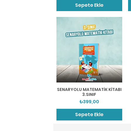
Sepete Ekle
Hızlı Bakış
SENARYOLU MATEMATİK KİTABI
3.SINIF
Fiyat
₺399,00
Sepete Ekle