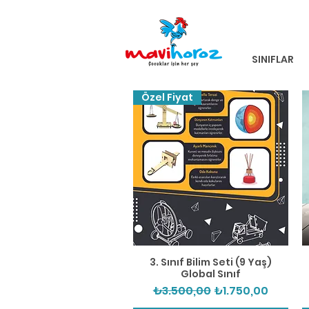
SINIFLAR
Özel Fiyat
Hızlı Bakış
3. Sınıf Bilim Seti (9 Yaş)
Global Sınıf
Normal Fiyat
İndirimli Fiyat
₺3.500,00
₺1.750,00