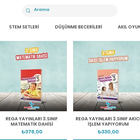
STEM SETLERİ
DÜŞÜNME BECERİLERİ
AKIL OYU
Hızlı Bakış
Hızlı Bakış
REGA YAYINLARI 3.SINIF
REGA YAYINLARI 3.SINIF AKIC
MATEMATİK DAHİSİ
İŞLEM YAPIYORUM
Fiyat
Fiyat
₺376,00
₺330,00