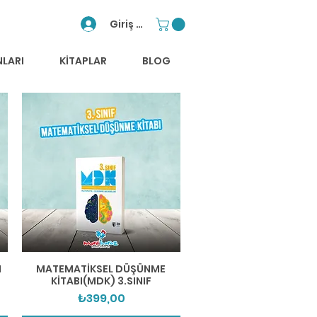
Giriş Yap
NLARI
KİTAPLAR
BLOG
Hızlı Bakış
I
MATEMATİKSEL DÜŞÜNME
KİTABI(MDK) 3.SINIF
Fiyat
₺399,00