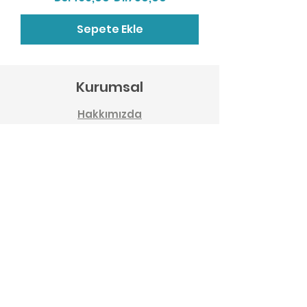
Sepete Ekle
Kurumsal
Hakkımızda
KVKK
İletişim
Sözleşme & Bilgi
Üyelik Sözleşmesi
Kullanım Ko
şulları
Gizlilik ve Gü
venlik
İade ve Değişim
Mesafeli Satış Sözleş
mesi