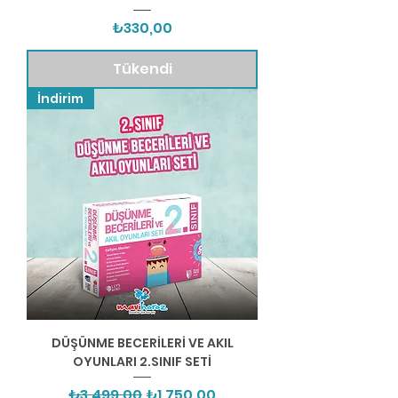
Fiyat
₺330,00
Tükendi
İndirim
DÜŞÜNME BECERİLERİ VE AKIL
OYUNLARI 2.SINIF SETİ
Normal Fiyat
İndirimli Fiyat
₺3.499,00
₺1.750,00