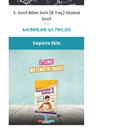
2. Sınıf Bilim Seti (8 Yaş) Global
Sınıf
Normal Fiyat
İndirimli Fiyat
₺3.500,00
₺1.750,00
Sepete Ekle