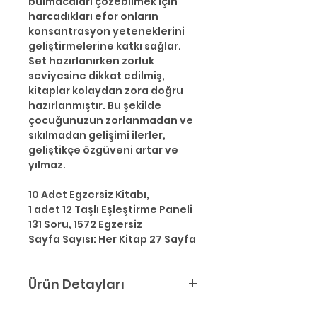
bulmacaları çözebilmek için
harcadıkları efor onların
konsantrasyon yeteneklerini
geliştirmelerine katkı sağlar.
Set hazırlanırken zorluk
seviyesine dikkat edilmiş,
kitaplar kolaydan zora doğru
hazırlanmıştır. Bu şekilde
çocuğunuzun zorlanmadan ve
sıkılmadan gelişimi ilerler,
geliştikçe özgüveni artar ve
yılmaz.
10 Adet Egzersiz Kitabı,
1 adet 12 Taşlı Eşleştirme Paneli
131 Soru, 1572 Egzersiz
Sayfa Sayısı: Her Kitap 27 Sayfa
Ürün Detayları
Zekare Seti ile Amaçlanan: