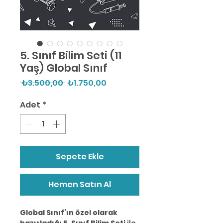
5. Sınıf Bilim Seti (11
Yaş) Global Sınıf
Normal
İndirimli
 ₺3.500,00 
₺1.750,00
Fiyat
Fiyat
Adet
*
Sepete Ekle
Hemen Satın Al
Global Sınıf’ın özel olarak
hazırladığı 5. Sınıf Bilim Seti
ile