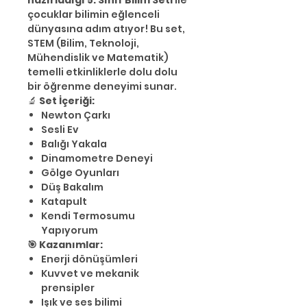
çocuklar bilimin eğlenceli
dünyasına adım atıyor! Bu set,
STEM (Bilim, Teknoloji,
Mühendislik ve Matematik)
temelli etkinliklerle dolu dolu
bir öğrenme deneyimi sunar.
🔬
Set İçeriği:
Newton Çarkı
Sesli Ev
Balığı Yakala
Dinamometre Deneyi
Gölge Oyunları
Düş Bakalım
Katapult
Kendi Termosumu
Yapıyorum
🎯 Kazanımlar:
Enerji dönüşümleri
Kuvvet ve mekanik
prensipler
Işık ve ses bilimi