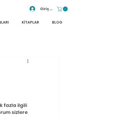
Giriş Yap
NLARI
KİTAPLAR
BLOG
fazla ilgili 
orum sizlere 