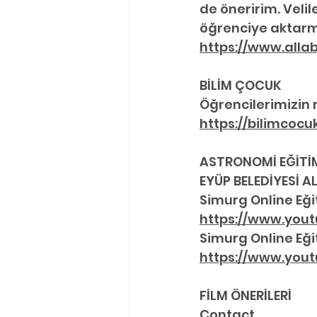
de öneririm. Velil
öğrenciye aktarmad
https://www.alla
BİLİM ÇOCUK 
Öğrencilerimizin 
https://bilimcocuk
ASTRONOMİ EĞİTİM
EYÜP BELEDİYESİ A
Simurg Online Eği
https://www.you
Simurg Online Eği
https://www.you
FİLM ÖNERİLERİ
Contact