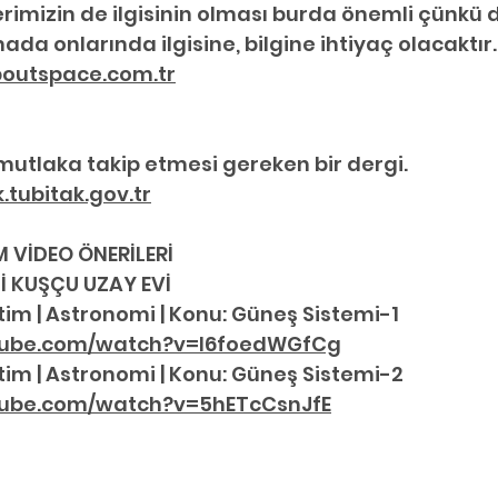
erimizin de ilgisinin olması burda önemli çünkü d
a onlarında ilgisine, bilgine ihtiyaç olacaktır.
boutspace.com.tr
mutlaka takip etmesi gereken bir dergi. 
.tubitak.gov.tr
 VİDEO ÖNERİLERİ
Lİ KUŞÇU UZAY EVİ 
tim | Astronomi | Konu: Güneş Sistemi-1
tube.com/watch?v=l6foedWGfCg
tim | Astronomi | Konu: Güneş Sistemi-2 
tube.com/watch?v=5hETcCsnJfE