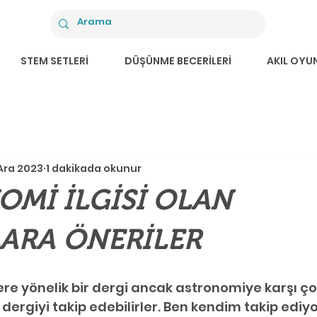
STEM SETLERİ
DÜŞÜNME BECERİLERİ
AKIL OYU
Ara 2023
1 dakikada okunur
Mİ İLGİSİ OLAN
ARA ÖNERİLER
ere yönelik bir dergi ancak astronomiye karşı çok 
dergiyi takip edebilirler. Ben kendim takip ediy