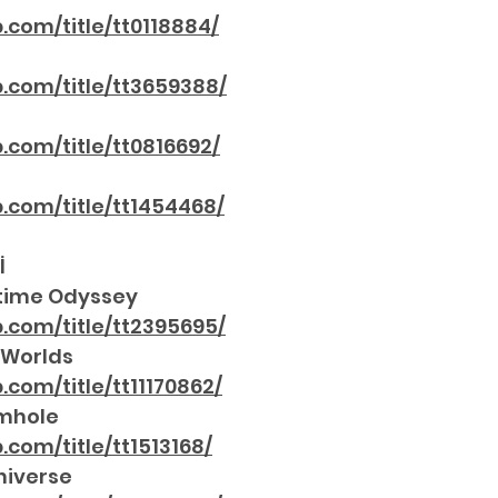
.com/title/tt0118884/
.com/title/tt3659388/
.com/title/tt0816692/
.com/title/tt1454468/
İ
time Odyssey 
.com/title/tt2395695/
 Worlds 
com/title/tt11170862/
mhole 
com/title/tt1513168/
niverse 