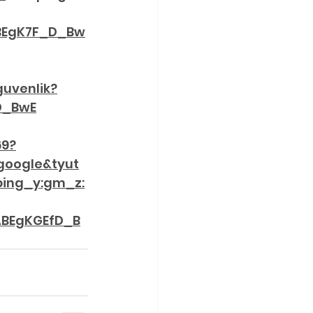
BEgK7F_D_Bw
uvenlik?
D_BwE
69?
google&tyut
ing_y:gm_z:
ABEgKGEfD_B