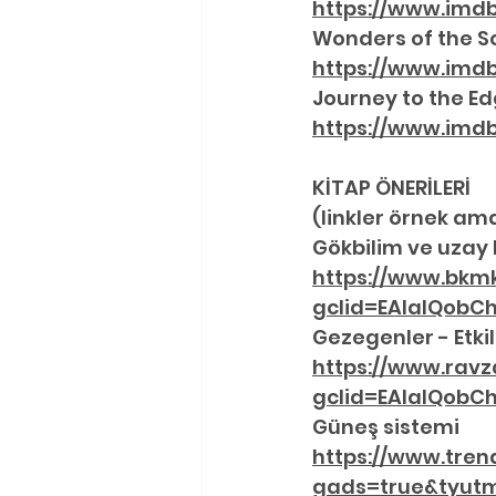
https://www.imdb
Wonders of the S
https://www.imdb.
Journey to the Ed
https://www.imdb.
KİTAP ÖNERİLERİ
(linkler örnek ama
Gökbilim ve uzay 
https://www.bkmk
gclid=EAIaIQobC
Gezegenler - Etki
https://www.ravz
gclid=EAIaIQobC
Güneş sistemi
https://www.tren
gads=true&tyut