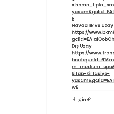
x:home_t:pla_sm
yasam&gclid=EA
E
Havacılık ve Uzay
https://www.bkm
gclid=EAIaIQobC
Dış Uzay
https://www.tren
boutiqueId=61&m
m_medium=cpc&t
kitap-kirtasiye-
yasam&gclid=EA
wE