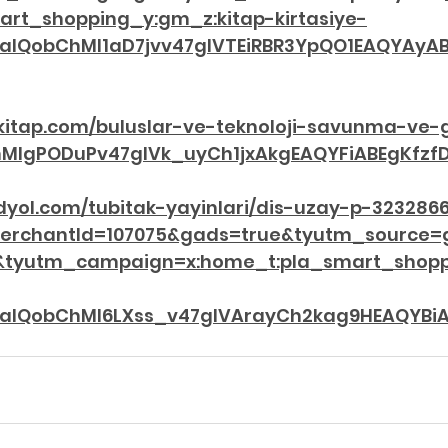
art_shopping_y:gm_z:kitap-kirtasiye-
IaIQobChMI1aD7jvv47gIVTEiRBR3YpQO1EAQYAyA
kitap.com/buluslar-ve-teknoloji-savunma-ve-g
hMIgPODuPv47gIVk_uyCh1jxAkgEAQYFiABEgKfzf
dyol.com/tubitak-yayinlari/dis-uzay-p-323286
erchantId=107075&gads=true&tyutm_source=
yutm_campaign=x:home_t:pla_smart_shopp
IaIQobChMI6LXss_v47gIVArayCh2kag9HEAQYBi