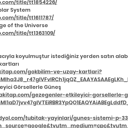
.com/title/tt1854226/
olar System 
com/title/tt1611787/
ge of the Universe 
com/title/tt1363109/
cıyla koyulmuştur istediğiniz yerden satın alabil
kartları
itap.com/gokbilim-ve-uzay-kartlari?
hMIha3J8_r47gIVFvlRCh1jqQZ_EAAYASAAEgLKh
leyici Görsellerle Güneş
akitap.com/gezegenler-etkileyici-gorsellerle-
hMI1aD7jvv47gIVTEiRBR3YpQO1EAQYAiABEgLddf
dyol.com/tubitak-yayinlari/gunes-sistemi-p-3
m_source=google&tyutm_medium=cpc&tyut