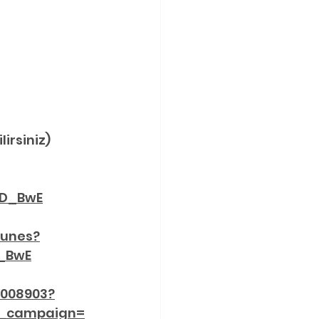
irsiniz)
_D_BwE
gunes?
D_BwE
3008903?
m_campaign=